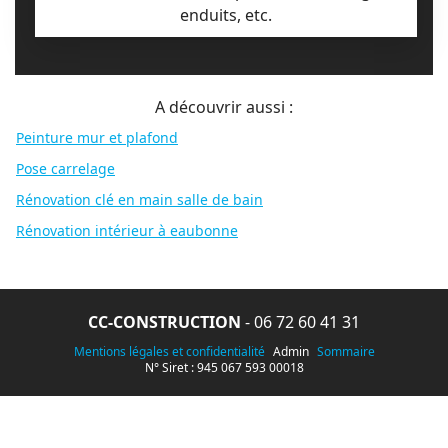
enduits, etc.
A découvrir aussi :
Peinture mur et plafond
Pose carrelage
Rénovation clé en main salle de bain
Rénovation intérieur à eaubonne
CC-CONSTRUCTION
-
06 72 60 41 31
Mentions légales et confidentialité
Admin
Sommaire
N° Siret : 945 067 593 00018