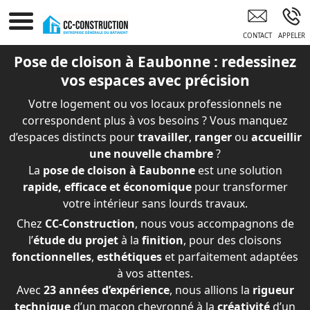
Entreprise Tous Corps D’état EAUBONNE
Pose de cloison à Eaubonne : redessinez
vos espaces avec précision
Votre logement ou vos locaux professionnels ne
correspondent plus à vos besoins ? Vous manquez
d’espaces distincts pour
travailler
,
ranger
ou
accueillir
une nouvelle chambre
?
La
pose de cloison à Eaubonne
est une solution
rapide, efficace et économique
pour transformer
votre intérieur sans lourds travaux.
Chez
CC-Construction
, nous vous accompagnons de
l’
étude du projet
à la
finition
, pour des cloisons
fonctionnelles
,
esthétiques
et parfaitement adaptées
à vos attentes.
Avec
23 années d’expérience
, nous allions la
rigueur
technique
d’un maçon chevronné à la
créativité
d’un